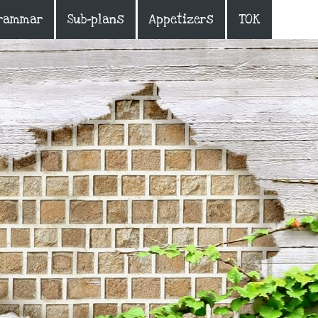
rammar
Sub-plans
Appetizers
TOK