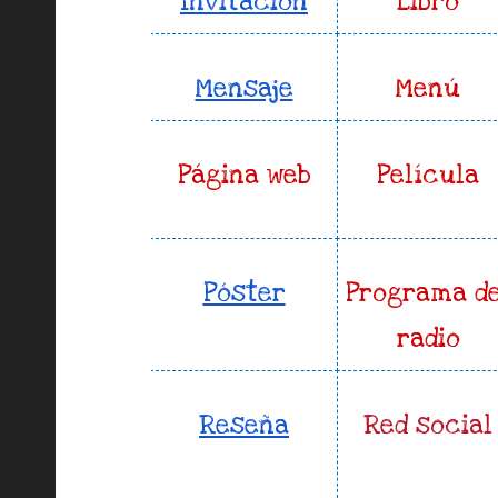
Invitación
Libro
Mensaje
Menú
Página web
Película
Póster
Programa de
radio
Reseña
Red social