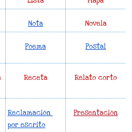
Lista
Mapa
Nota
Novela
Poema
Postal
 
Receta
Relato corto
Reclamación 
Presentación
por escrito