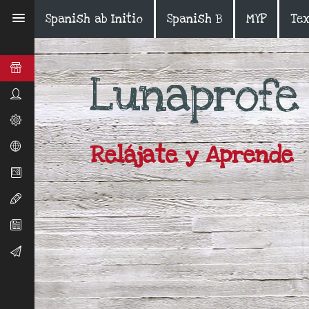
Spanish ab Initio
Spanish B
MYP
Te
Luna
profe
Relájate y Aprende