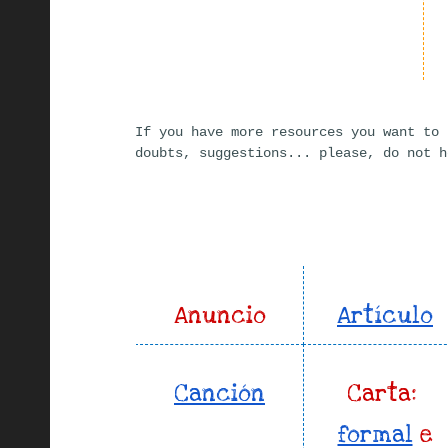
If you have more resources you want to 
doubts, suggestions... please, do not 
Anuncio
Artículo
Canción
Carta: 
formal
 e